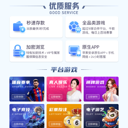
欧冠半决赛：皇家马德里绝杀拜仁慕尼黑
晋级决赛
在刚刚结束的欧冠半决赛次回合中，皇家马德里在伯纳乌
球场凭借补时阶段的进球，以总比分3-2淘汰德甲巨头拜
仁慕尼黑，连续第三年闯入欧冠决赛。本场比赛双方攻防
转换极快，创造了多次破门良机。
2小时前
足球·欧冠