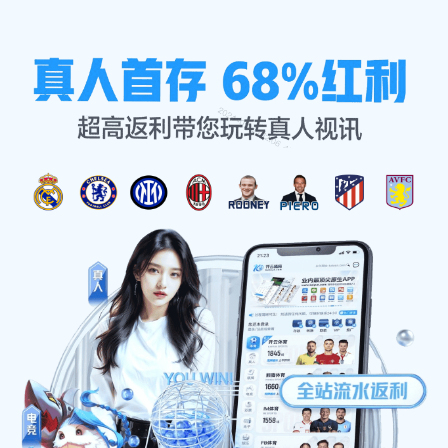
乐竟
智能科技
首页
赛事资讯
实时比分
足球专区
篮球专区
NBA专区
赛事分析
全球体育赛事资讯平台
乐竟科技为您提供最专业、最快速、最全面的足
球、篮球、世界杯、NBA等体育赛事资讯，涵盖
实时比分、深度分析、球队球员数据与精彩视频集
锦。